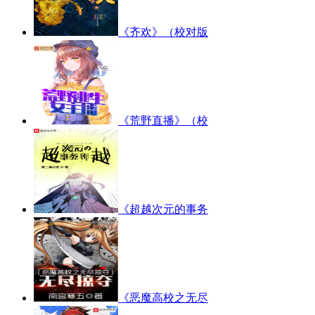
《齐欢》（校对版
《荒野直播》（校
《超越次元的事务
《恶魔高校之无尽