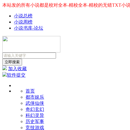
本站发的所有小说都是校对全本-精校全本-精校的无错TXT小
小说总榜
小说周榜
小说书库-论坛
加入收藏
软件提交
首页
都市娱乐
武侠仙侠
奇幻玄幻
科幻灵异
历史军事
竞技游戏