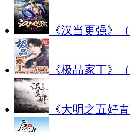
《汉当更强》（
《极品家丁》（
《大明之五好青