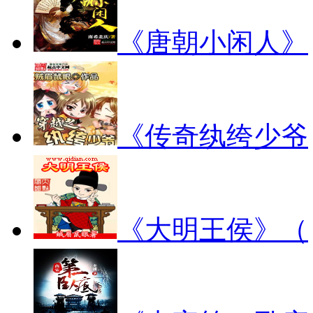
《唐朝小闲人》
《传奇纨绔少爷
《大明王侯》（