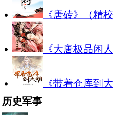
《唐砖》（精校
《大唐极品闲人
《带着仓库到大
历史军事