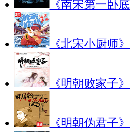
《南宋第一卧底
《北宋小厨师》
《明朝败家子》
《明朝伪君子》