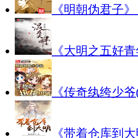
《明朝伪君子》
《大明之五好青
《传奇纨绔少爷
《带着仓库到大