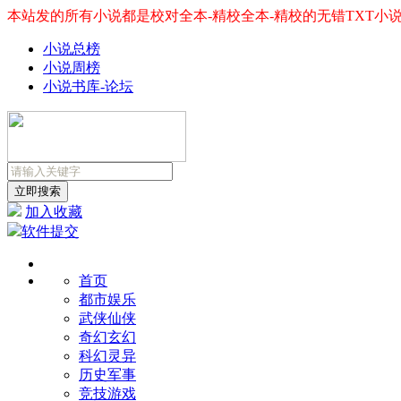
本站发的所有小说都是校对全本-精校全本-精校的无错TXT小
小说总榜
小说周榜
小说书库-论坛
加入收藏
软件提交
首页
都市娱乐
武侠仙侠
奇幻玄幻
科幻灵异
历史军事
竞技游戏