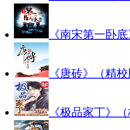
《南宋第一卧底
《唐砖》（精校
《极品家丁》（